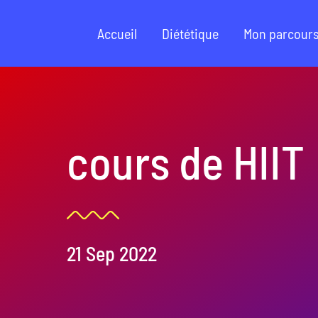
Passer
au
Accueil
Diététique
Mon parcour
contenu
cours de HIIT
21 Sep 2022