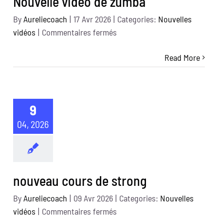
Nouvelle vidéo de zumba
By
Aureliecoach
|
17 Avr 2026
|
Categories:
Nouvelles
sur
vidéos
|
Commentaires fermés
Nouvelle
Read More
vidéo
de
zumba
9
04, 2026
nouveau cours de strong
By
Aureliecoach
|
09 Avr 2026
|
Categories:
Nouvelles
sur
vidéos
|
Commentaires fermés