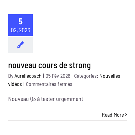
5
02, 2026
nouveau cours de strong
By
Aureliecoach
|
05 Fév 2026
|
Categories:
Nouvelles
sur
vidéos
|
Commentaires fermés
nouveau
Nouveau Q3 à tester urgemment
cours
de
Read More
strong