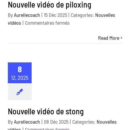
Nouvelle vidéo de piloxing
By
Aureliecoach
|
15 Déc 2025
|
Categories:
Nouvelles
sur
vidéos
|
Commentaires fermés
Nouvelle
Read More
vidéo
de
piloxing
8
12, 2025
Nouvelle vidéo de stong
By
Aureliecoach
|
08 Déc 2025
|
Categories:
Nouvelles
sur
vidéos
|
Commentaires fermés