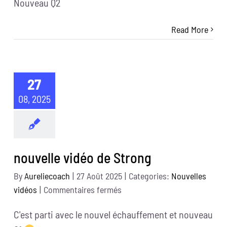
Nouveau Q2
vidéo
de
Read More
Strong
27
08, 2025
nouvelle vidéo de Strong
By
Aureliecoach
|
27 Août 2025
|
Categories:
Nouvelles
sur
vidéos
|
Commentaires fermés
nouvelle
C'est parti avec le nouvel échauffement et nouveau
vidéo