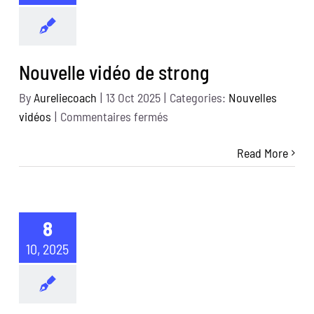
Nouvelle vidéo de strong
By
Aureliecoach
|
13 Oct 2025
|
Categories:
Nouvelles
sur
vidéos
|
Commentaires fermés
Nouvelle
Read More
vidéo
de
strong
8
10, 2025