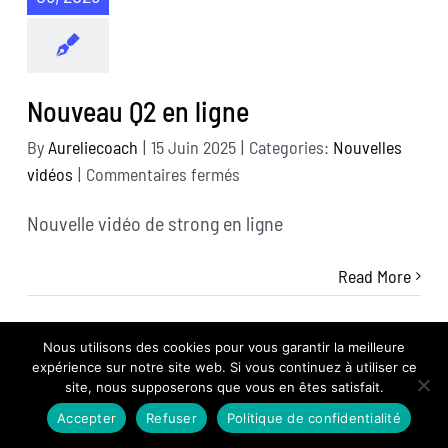
Nouveau Q2 en ligne
By
Aureliecoach
|
15 Juin 2025
|
Categories:
Nouvelles
sur
vidéos
|
Commentaires fermés
Nouveau
Nouvelle vidéo de strong en ligne
Q2
en
Read More
ligne
Nous utilisons des cookies pour vous garantir la meilleure
expérience sur notre site web. Si vous continuez à utiliser ce
27
site, nous supposerons que vous en êtes satisfait.
05, 2025
Accepter
Refuser
Politique de confidentialité