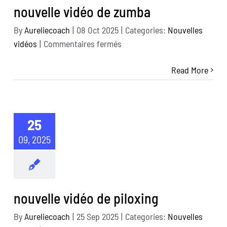
nouvelle vidéo de zumba
By
Aureliecoach
|
08 Oct 2025
|
Categories:
Nouvelles
sur
vidéos
|
Commentaires fermés
nouvelle
Read More
vidéo
de
zumba
25
09, 2025
nouvelle vidéo de piloxing
By
Aureliecoach
|
25 Sep 2025
|
Categories:
Nouvelles