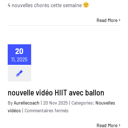
4 nouvelles chorés cette semaine
vidéo
de
Read More
zumba
20
11, 2025
nouvelle vidéo HIIT avec ballon
By
Aureliecoach
|
20 Nov 2025
|
Categories:
Nouvelles
sur
vidéos
|
Commentaires fermés
nouvelle
Read More
vidéo