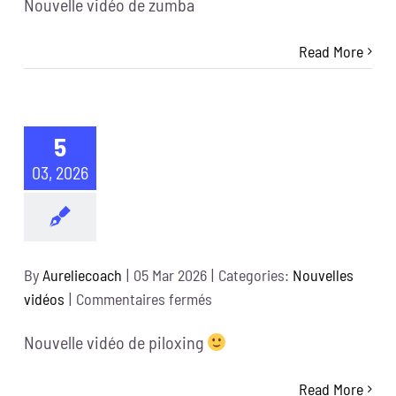
Nouvelle vidéo de zumba
vidéo
de
Read More
zumba
5
03, 2026
By
Aureliecoach
|
05 Mar 2026
|
Categories:
Nouvelles
sur
vidéos
|
Commentaires fermés
Nouvelle vidéo de piloxing
Read More