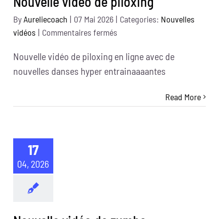
Nouvelle vidéo de piloxing
By
Aureliecoach
|
07 Mai 2026
|
Categories:
Nouvelles
sur
vidéos
|
Commentaires fermés
Nouvelle
Nouvelle vidéo de piloxing en ligne avec de
vidéo
nouvelles danses hyper entrainaaaantes
de
piloxing
Read More
17
04, 2026