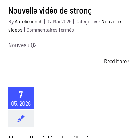
Nouvelle vidéo de strong
By
Aureliecoach
|
07 Mai 2026
|
Categories:
Nouvelles
sur
vidéos
|
Commentaires fermés
Nouvelle
Nouveau Q2
vidéo
de
Read More
strong
7
05, 2026