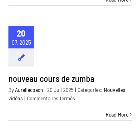
strong
20
07, 2025
nouveau cours de zumba
By
Aureliecoach
|
20 Juil 2025
|
Categories:
Nouvelles
sur
vidéos
|
Commentaires fermés
nouveau
Read More
cours
de
zumba