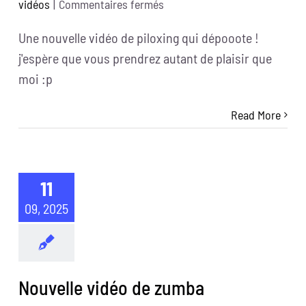
sur
vidéos
|
Commentaires fermés
nouvelle
Une nouvelle vidéo de piloxing qui dépooote !
vidéo
j'espère que vous prendrez autant de plaisir que
de
piloxing
moi :p
Read More
11
09, 2025
Nouvelle vidéo de zumba