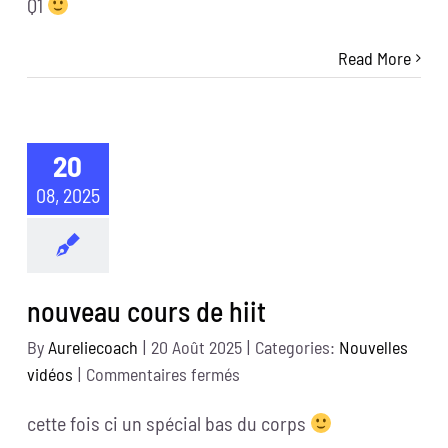
Q1
de
Strong
Read More
20
08, 2025
nouveau cours de hiit
By
Aureliecoach
|
20 Août 2025
|
Categories:
Nouvelles
sur
vidéos
|
Commentaires fermés
nouveau
cette fois ci un spécial bas du corps
cours