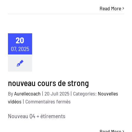
de
Read More
hiit
20
07, 2025
nouveau cours de strong
By
Aureliecoach
|
20 Juil 2025
|
Categories:
Nouvelles
sur
vidéos
|
Commentaires fermés
nouveau
Nouveau Q4 + étirements
cours
de
Read More