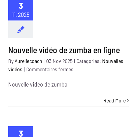
3
ligne
11, 2025
Nouvelle vidéo de zumba en ligne
By
Aureliecoach
|
03 Nov 2025
|
Categories:
Nouvelles
sur
vidéos
|
Commentaires fermés
Nouvelle
Nouvelle vidéo de zumba
vidéo
de
Read More
zumba
en
ligne
3