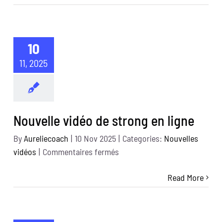
HIIT
avec
ballon
10
11, 2025
Nouvelle vidéo de strong en ligne
By
Aureliecoach
|
10 Nov 2025
|
Categories:
Nouvelles
sur
vidéos
|
Commentaires fermés
Nouvelle
Read More
vidéo
de
strong
en