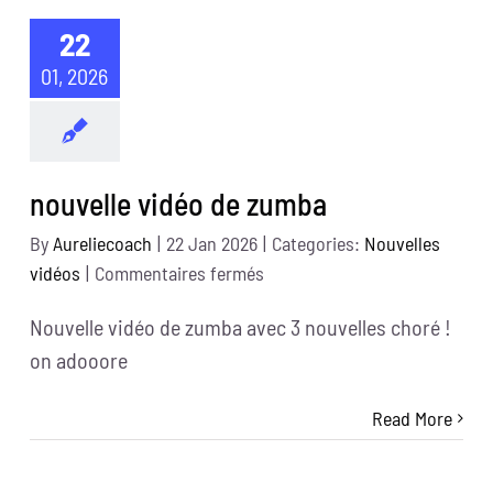
22
01, 2026
nouvelle vidéo de zumba
By
Aureliecoach
|
22 Jan 2026
|
Categories:
Nouvelles
sur
vidéos
|
Commentaires fermés
nouvelle
Nouvelle vidéo de zumba avec 3 nouvelles choré !
vidéo
on adooore
de
zumba
Read More