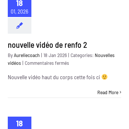
18
01, 2026
nouvelle vidéo de renfo 2
By
Aureliecoach
|
18 Jan 2026
|
Categories:
Nouvelles
sur
vidéos
|
Commentaires fermés
nouvelle
Nouvelle vidéo haut du corps cette fois ci
vidéo
de
Read More
renfo
2
18