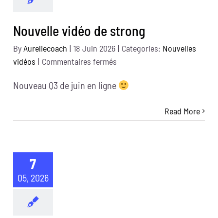
Nouvelle vidéo de strong
By
Aureliecoach
|
18 Juin 2026
|
Categories:
Nouvelles
sur
vidéos
|
Commentaires fermés
Nouvelle
Nouveau Q3 de juin en ligne
vidéo
de
Read More
strong
7
05, 2026