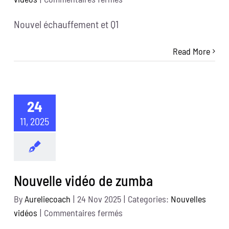
Nouvelle
Nouvel échauffement et Q1
vidéo
de
Read More
stong
24
11, 2025
Nouvelle vidéo de zumba
By
Aureliecoach
|
24 Nov 2025
|
Categories:
Nouvelles
sur
vidéos
|
Commentaires fermés
Nouvelle