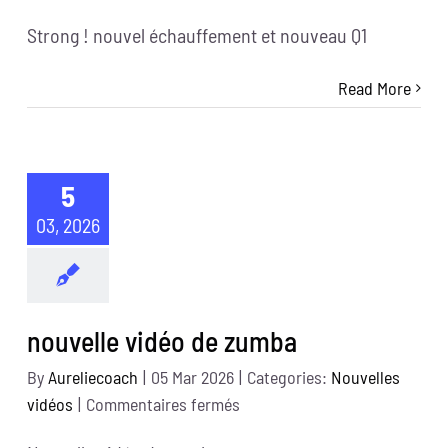
nouveau
Strong ! nouvel échauffement et nouveau Q1
cours
de
Read More
strong
5
03, 2026
nouvelle vidéo de zumba
By
Aureliecoach
|
05 Mar 2026
|
Categories:
Nouvelles
sur
vidéos
|
Commentaires fermés
nouvelle