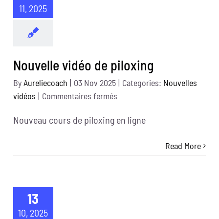
11, 2025
Nouvelle vidéo de piloxing
By
Aureliecoach
|
03 Nov 2025
|
Categories:
Nouvelles
sur
vidéos
|
Commentaires fermés
Nouvelle
Nouveau cours de piloxing en ligne
vidéo
de
Read More
piloxing
13
10, 2025