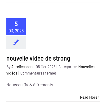
5
03, 2026
nouvelle vidéo de strong
By
Aureliecoach
|
05 Mar 2026
|
Categories:
Nouvelles
sur
vidéos
|
Commentaires fermés
nouvelle
Nouveau Q4 & étirements
vidéo
de
Read More
strong