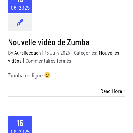
06, 2025
Nouvelle vidéo de Zumba
By
Aureliecoach
|
15 Juin 2025
|
Categories:
Nouvelles
sur
vidéos
|
Commentaires fermés
Nouvelle
Zumba en ligne
vidéo
de
Read More
Zumba
15
06, 2025