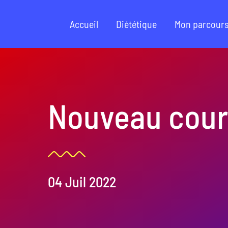
Passer
au
Accueil
Diététique
Mon parcour
contenu
Nouveau cour
04 Juil 2022