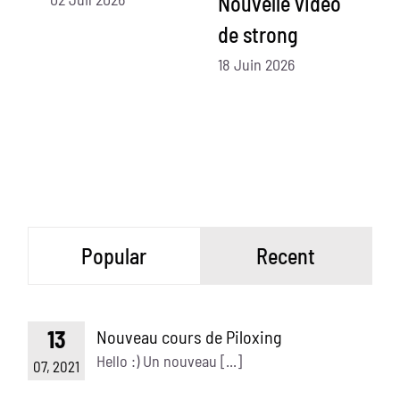
Nouvelle vidéo
N
de strong
d
18 Juin 2026
07
Popular
Recent
13
Nouveau cours de Piloxing
Hello :) Un nouveau [...]
07, 2021