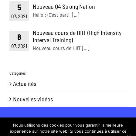
5
Nouveau Q4 Strong Nation
Hello :) C'est parti, [...]
07, 2021
Nouveau cours de HIIT (High Intensity
8
Interval Training)
07, 2021
Nouveau cours de HIIT [...]
Catégories
Actualités
Nouvelles vidéos
Fitness-Diététique © Copyright 2021 | Tous droits
Nous utilisons des cookies pour vous garantir la meilleure
réservés |
Conditions Générales de Vente
|
Politique
expérience sur notre site web. Si vous continuez à utiliser ce