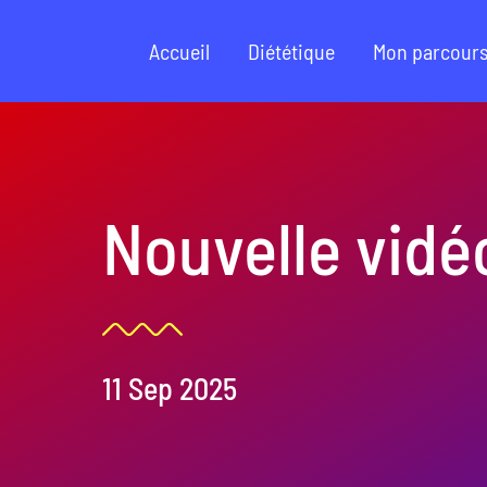
Passer
au
Accueil
Diététique
Mon parcour
contenu
Nouvelle vid
11 Sep 2025