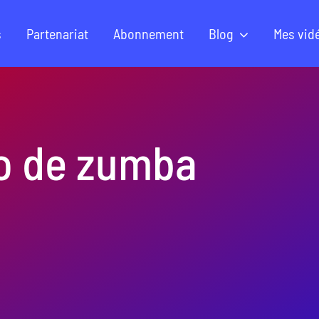
s
Partenariat
Abonnement
Blog
Mes vid
éo de zumba