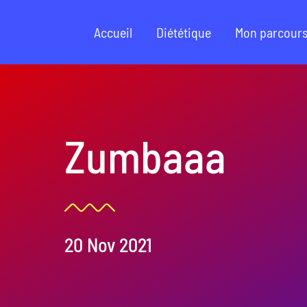
Passer
au
Accueil
Diététique
Mon parcour
contenu
Zumbaaa
20 Nov 2021